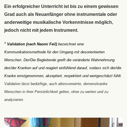
Ein erfolgreicher Unterricht ist bis zu einem gewissen
Grad auch als Neuanfänger ohne instrumentale oder
anderweitige musikalische Vorkenntnisse möglich,
jedoch nicht mit jedem Instrument.
*
Validation
(nach Naomi Feil)
bezeichnet eine
Kommunikationsmethode für den Umgang mit desorientierten
Menschen.
D
er/
Die
Begleitende
greift
die veränderte Wahrnehmung
des/
der
Kranken auf und
reagiert
einfühlend darauf, sodass sich der/
die
Kranke ernstgenommen,
akzeptiert
,
respektiert
und wertgeschätzt fühlt.
Validation lässt bedürftige,
auch altersverwirrte
,
demenzkranke
Menschen in
ihr
er Persönlichkeit gelten, ohne zu werten und zu
analysieren.