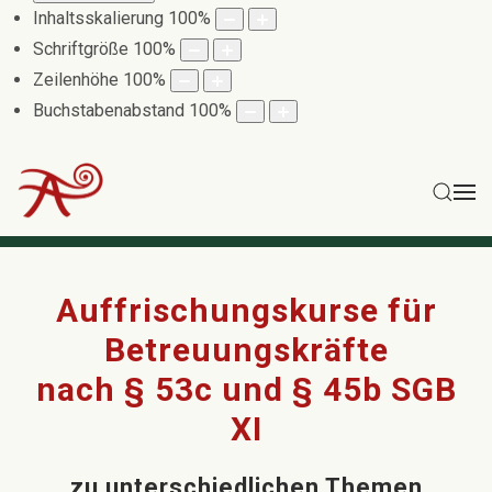
Inhaltsskalierung
100
%
Schriftgröße
100
%
Zeilenhöhe
100
%
Buchstabenabstand
100
%
Auffrischungskurse für
Betreuungskräfte
nach § 53c und § 45b SGB
XI
zu unterschiedlichen Themen